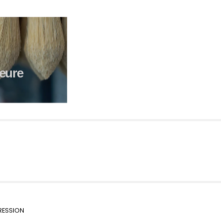
ieure
RESSION