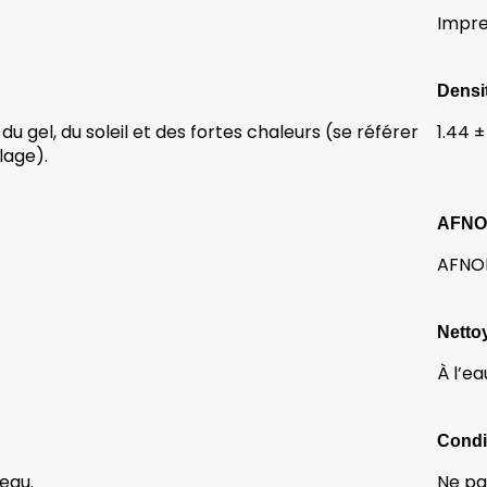
Impre
Densi
du gel, du soleil et des fortes chaleurs (se référer
1.44 ±
lage).
AFN
AFNOR
Netto
À l’ea
Condi
’eau.
Ne pa