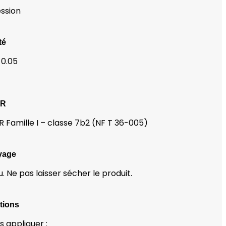
ssion
té
 0.05
OR
 Famille I – classe 7b2 (NF T 36-005)
yage
u. Ne pas laisser sécher le produit.
tions
s appliquer :