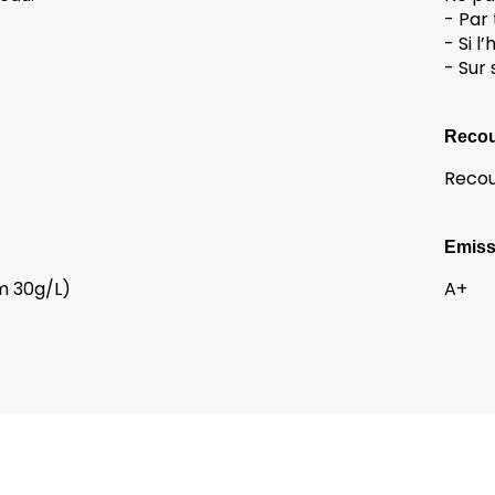
- Par
- Si 
- Sur
Reco
Recou
Emissi
m 30g/L)
A+