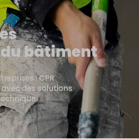
des
 du bâtiment
ntreprises : CPR
avec des solutions
 technique.