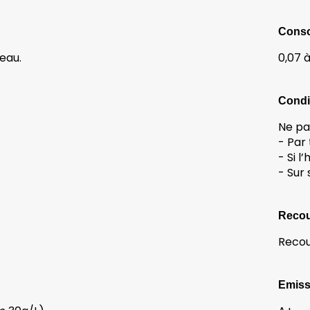
Conso
’eau.
0,07 à
Condi
Ne pa
- Par
- Si 
- Sur
Reco
Recou
Emissi