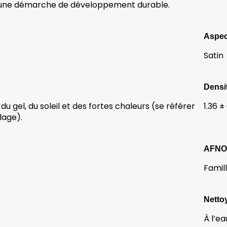
’une démarche de développement durable.
Aspec
Satin
Densi
du gel, du soleil et des fortes chaleurs (se référer
1.36 ±
lage).
AFN
Famil
Netto
À l’ea