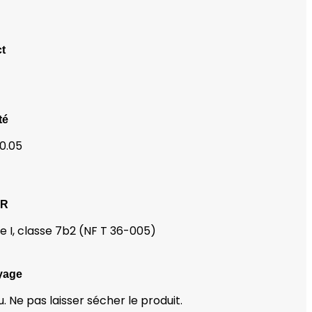
t
té
 0.05
OR
le I, classe 7b2 (NF T 36-005)
yage
u. Ne pas laisser sécher le produit.